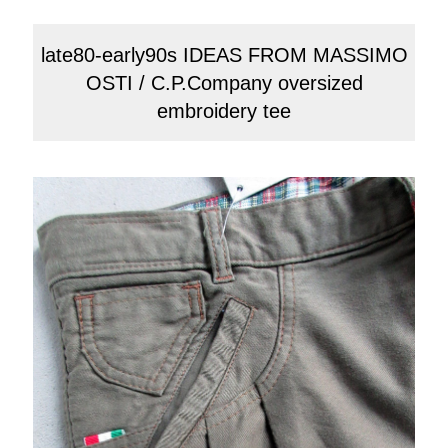
late80-early90s IDEAS FROM MASSIMO
OSTI
/
C.P.Company oversized
embroidery tee