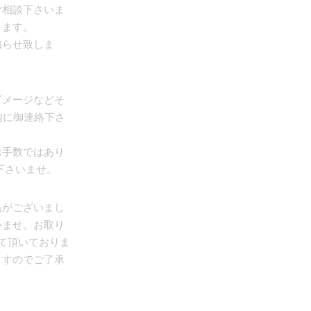
ご相談下さいま
きます。
知らせ致しま
ダメージなどそ
内に御連絡下さ
お手数ではあり
下さいませ。
品がございまし
いませ。お取り
て頂いておりま
ますのでご了承