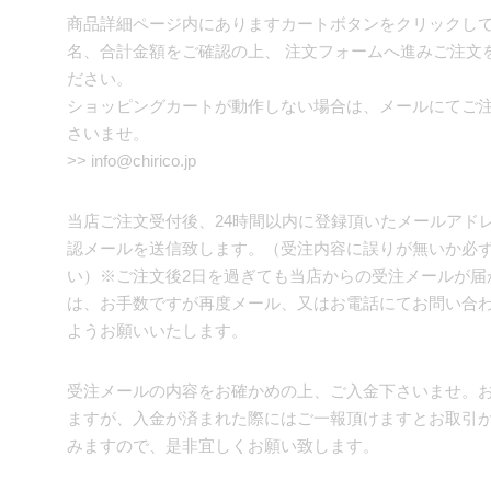
商品詳細ページ内にありますカートボタンをクリックし
名、合計金額をご確認の上、 注文フォームへ進みご注文
ださい。
ショッピングカートが動作しない場合は、メールにてご
さいませ。
>>
info@chirico.jp
当店ご注文受付後、24時間以内に登録頂いたメールアド
認メールを送信致します。（受注内容に誤りが無いか必
い）※ご注文後2日を過ぎても当店からの受注メールが届
は、お手数ですが再度メール、又はお電話にてお問い合
ようお願いいたします。
受注メールの内容をお確かめの上、ご入金下さいませ。
ますが、入金が済まれた際にはご一報頂けますとお取引
みますので、是非宜しくお願い致します。