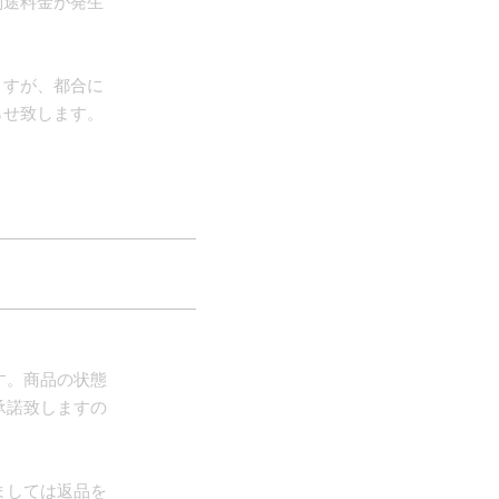
別途料金が発生
ますが、都合に
らせ致します。
す。商品の状態
承諾致しますの
ましては返品を