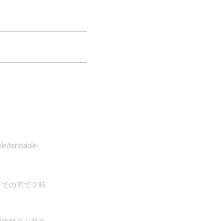
e/faretable-
0までの間で２時