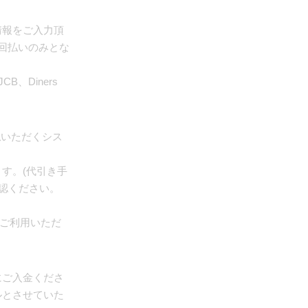
情報をご入力頂
回払いのみとな
B、Diners
払いただくシス
す。(代引き手
確認ください。
はご利用いただ
にご入金くださ
ルとさせていた