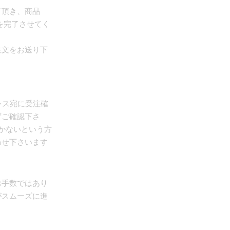
て頂き、商品
を完了させてく
注文をお送り下
レス宛に受注確
ずご確認下さ
かないという方
わせ下さいます
お手数ではあり
がスムーズに進