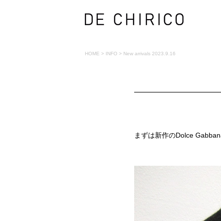
HOME
>
INFO
>
New arrivals 2023.9.16
まずは新作のDolce Gabb