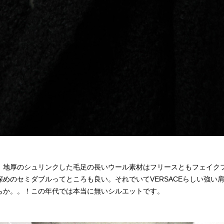
。地厚のシュリンクした毛足の長いウール素材はフリースともフェイク
めのセミダブルってところも良い。それでいてVERSACEらしい強い
らか。。！この年代では本当に無いシルエットです。