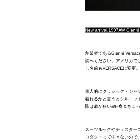
New arrival,1997AW Gianni 
創業者であるGianni V
調べください、アメリカで
し名前もVERSACEに変更
個人的にクラシック・ジャケ
着れるかと言うとシルエット
降は肩が狭い&細身＆ちょ
スーツルックやチェスター
ロダクトって中々ないので