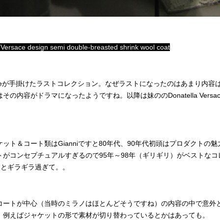
Versace design semi double-breasted shrink wool coat
ersaceが手掛けたラストコレクション。なぜラストになったのはあまり内
はその内容がドラマになったようですね。以降は妹のの
Donatella
Ver
。
ット＆コート類はGianniですと80年代、90年代初頭はプロダクトの
がコンセプチュアルすぎるので95年～98年（ギリギリ）がベストなコ
っとギラギラ過ぎて。。
コートが中心（当時のミラノはほとんどそうですね）の内容の中で意外
。例えばジャケットの形で素材が切り替わっているとかはあっても。