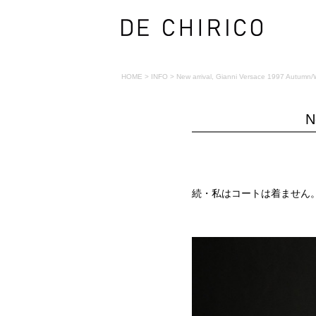
HOME
>
INFO
>
New arrival, Gianni Versace 1997 Autumn/W
N
続・私はコートは着ません