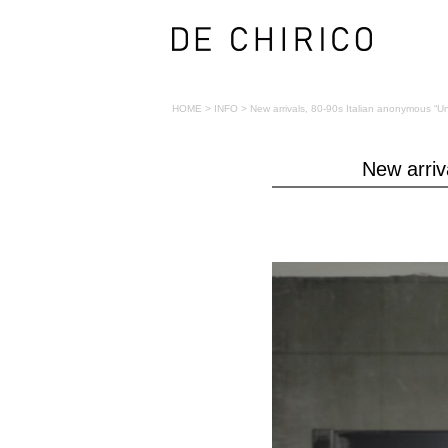
HOME
>
INFO
>
New arrivals, 80-90s Italian anonymous “Un
New arriv