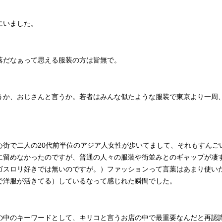
にいました。
落だなぁって思える服装の方は皆無で。
うか、おじさんと言うか。若者はみんな似たような服装で東京より一周
心街で二人の20代前半位のアジア人女性が歩いてまして、それもすんご
に留めなかったのですが、普通の人々の服装や街並みとのギャップが凄
ゴスロリ好きでは無いのですが。）ファッションって言葉はあまり使い
で洋服が活きてる）しているなって感じれた瞬間でした。
の中のキーワードとして、キリコと言うお店の中で最重要なんだと再認