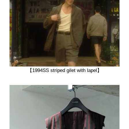
【1994SS striped gilet with lapel】