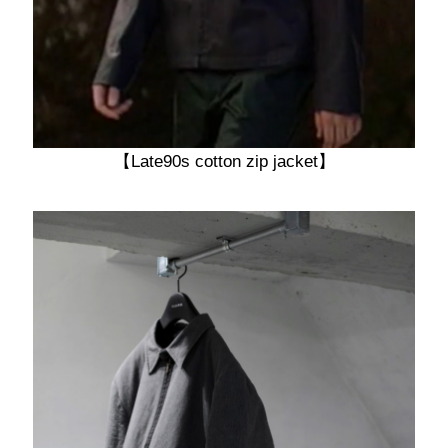
【Late90s cotton zip jacket】