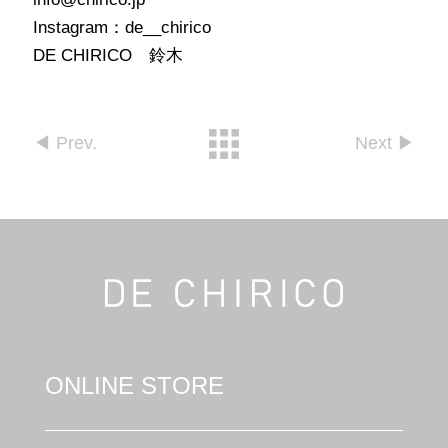
Instagram：de__chirico
DE CHIRICO 鈴木
◀︎ Prev.
Next ▶︎︎
ONLINE STORE