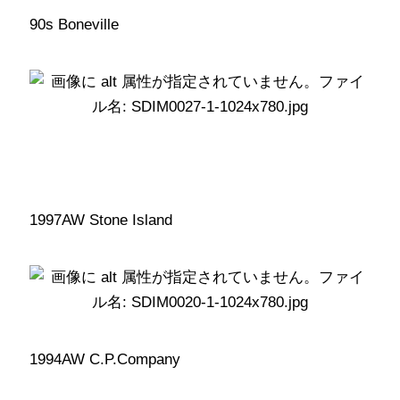
90s Boneville
199
7AW Stone Island
19
94AW C.P.Company